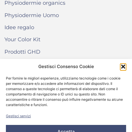
Physiodermie organics
Physiodermie Uomo
Idee regalo
Your Color Kit
Prodotti GHD
Gestisci Consenso Cookie
INFORMAZIONI
Per fornire le migliori esperienze, utilizziamo tecnologie come i cookie
per memorizzare e/o accedere alle informazioni del dispositivo. Il
Termini e condizioni di vendita
consenso a queste tecnologie ci permetterà di elaborare dati come il
comportamento di navigazione o ID unici su questo sito. Non
Cookie Policy
acconsentire o ritirare il consenso può influire negativamente su alcune
caratteristiche e funzioni.
Come funziona “Your Color Kit”
Gestisci servizi
Accetta