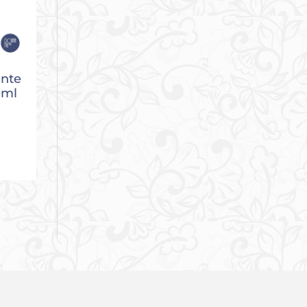
ante
0ml