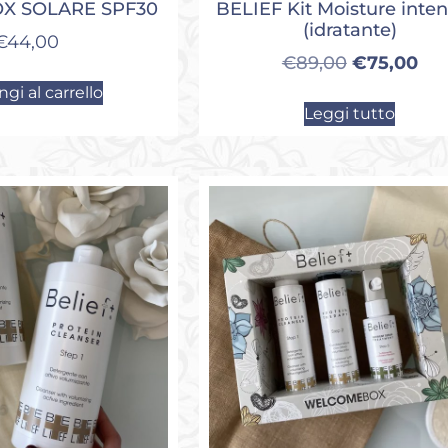
OX SOLARE SPF30
BELIEF Kit Moisture inten
(idratante)
€
44,00
€
89,00
€
75,00
gi al carrello
Leggi tutto