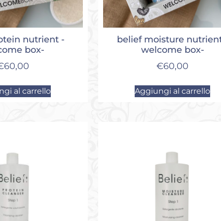
otein nutrient -
belief moisture nutrient
come box-
welcome box-
€
60,00
€
60,00
gi al carrello
Aggiungi al carrello