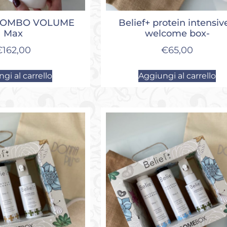
 COMBO VOLUME
Belief+ protein intensiv
Max
welcome box-
€
162,00
€
65,00
gi al carrello
Aggiungi al carrello