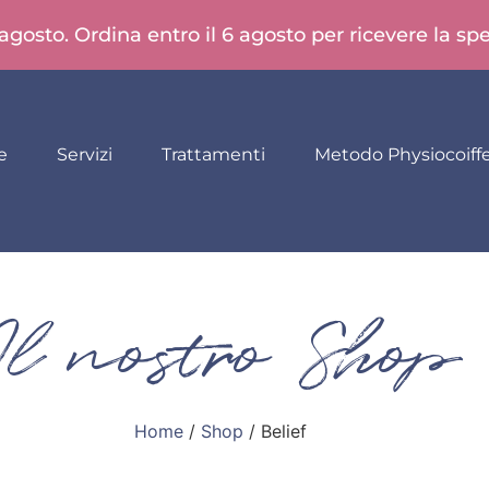
 agosto. Ordina entro il 6 agosto per ricevere la s
e
Servizi
Trattamenti
Metodo Physiocoiff
Il nostro Shop
Home
/
Shop
/ Belief