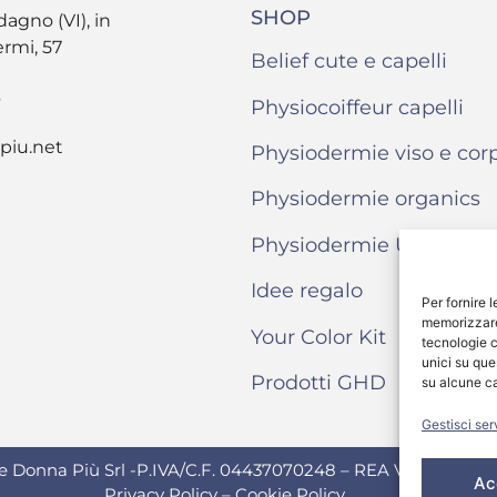
SHOP
dagno (VI), in
ermi, 57
Belief cute e capelli
6
Physiocoiffeur capelli
piu.net
Physiodermie viso e cor
Physiodermie organics
Physiodermie Uomo
Idee regalo
Per fornire 
memorizzare 
Your Color Kit
tecnologie c
unici su que
Prodotti GHD
su alcune ca
Gestisci ser
ne Donna Più Srl -P.IVA/C.F. 04437070248 – REA VI 404123 – 
Ac
Privacy Policy
–
Cookie Policy