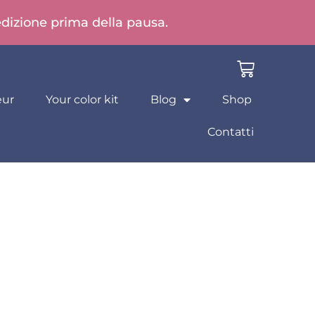
pedizione prima della pausa.
eur
Your color kit
Blog
Shop
Contatti