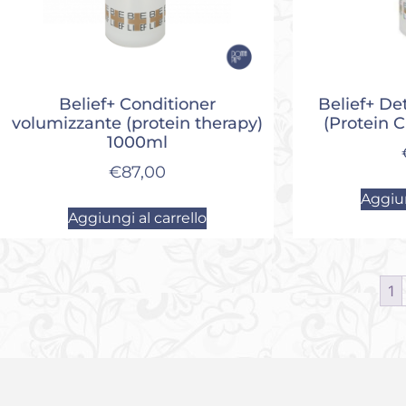
Belief+ Conditioner
Belief+ D
volumizzante (protein therapy)
(Protein 
1000ml
€
87,00
Aggiun
Aggiungi al carrello
1