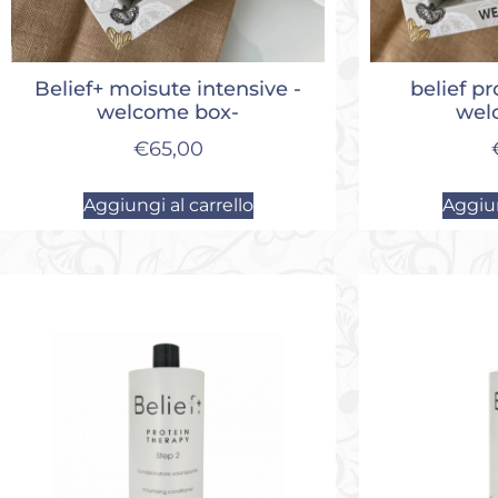
Belief+ moisute intensive -
belief pr
welcome box-
wel
€
65,00
Aggiungi al carrello
Aggiun