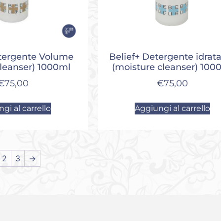
etergente Volume
Belief+ Detergente idrat
Cleanser) 1000ml
(moisture cleanser) 100
€
75,00
€
75,00
gi al carrello
Aggiungi al carrello
2
3
→