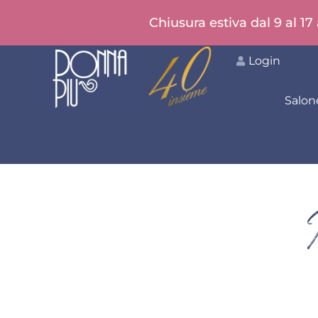
Chiusura estiva dal 9 al 17
Login
Salon