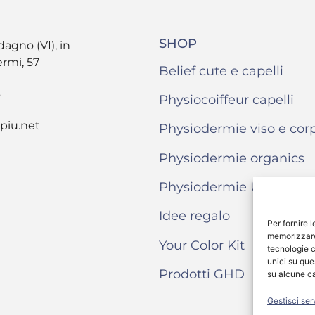
SHOP
dagno (VI), in
ermi, 57
Belief cute e capelli
6
Physiocoiffeur capelli
piu.net
Physiodermie viso e cor
Physiodermie organics
Physiodermie Uomo
Idee regalo
Per fornire 
memorizzare 
Your Color Kit
tecnologie c
unici su que
Prodotti GHD
su alcune ca
Gestisci ser