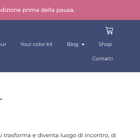
pedizione prima della pausa.
eur
Your color kit
Blog
Shop
Contatti
si trasforma e diventa luogo di incontro, di