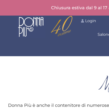
Chiusura estiva dal 9 al 17
Login
Salon
M
Donna Più è anche il contenitore di numerose ini