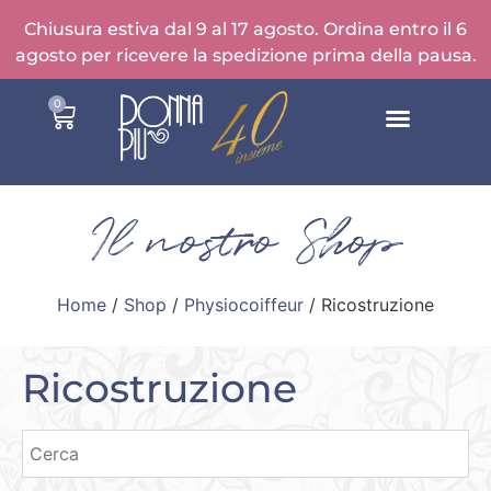
Chiusura estiva dal 9 al 17 agosto. Ordina entro il 6
agosto per ricevere la spedizione prima della pausa.
0
Il nostro Shop
Home
/
Shop
/
Physiocoiffeur
/ Ricostruzione
Ricostruzione