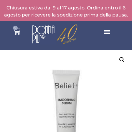
Chiusura estiva dal 9 al 17 agosto. Ordina entro il 6
agosto per ricevere la spedizione prima della pausa.
0