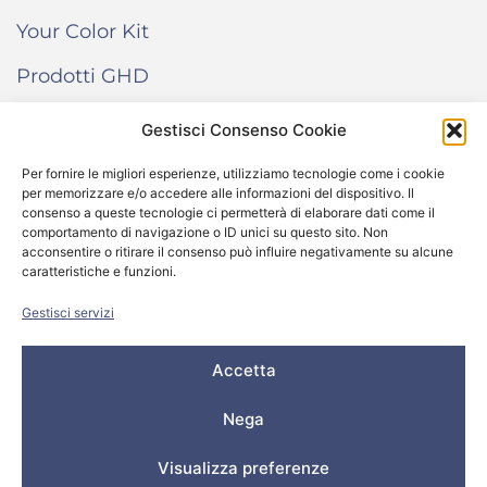
Your Color Kit
Prodotti GHD
Gestisci Consenso Cookie
INFORMAZIONI
Per fornire le migliori esperienze, utilizziamo tecnologie come i cookie
per memorizzare e/o accedere alle informazioni del dispositivo. Il
Termini e condizioni di vendita
consenso a queste tecnologie ci permetterà di elaborare dati come il
comportamento di navigazione o ID unici su questo sito. Non
Cookie Policy
acconsentire o ritirare il consenso può influire negativamente su alcune
caratteristiche e funzioni.
Come funziona “Your Color Kit”
Gestisci servizi
Accetta
© 2024 All rights reserved – Salone Donna Più Srl -
P.IVA/C.F. 04437070248 – REA VI 404123 – Capitale
Nega
Sociale € 20.000,00
Privacy Policy
–
Cookie Policy
Visualizza preferenze