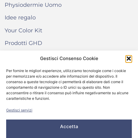
Physiodermie Uomo
Idee regalo
Your Color Kit
Prodotti GHD
Gestisci Consenso Cookie
INFORMAZIONI
Per fornire le migliori esperienze, utilizziamo tecnologie come i cookie
per memorizzare e/o accedere alle informazioni del dispositivo. Il
Termini e condizioni di vendita
consenso a queste tecnologie ci permetterà di elaborare dati come il
comportamento di navigazione o ID unici su questo sito. Non
Cookie Policy
acconsentire o ritirare il consenso può influire negativamente su alcune
caratteristiche e funzioni.
Come funziona “Your Color Kit”
Gestisci servizi
Accetta
© 2024 All rights reserved – Salone Donna Più Srl -