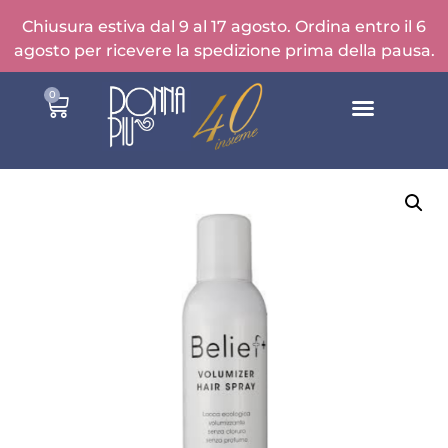
Chiusura estiva dal 9 al 17 agosto. Ordina entro il 6
agosto per ricevere la spedizione prima della pausa.
0