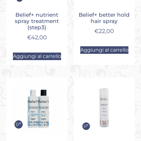
Belief+ nutrient
Belief+ better hold
spray treatment
hair spray
(step3)
€
22,00
€
42,00
Aggiungi al carrello
Aggiungi al carrello