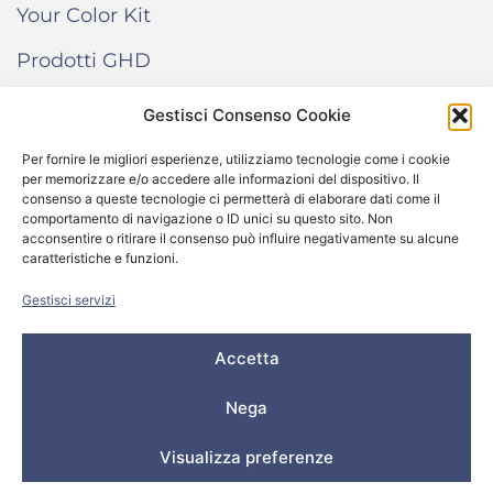
Your Color Kit
Prodotti GHD
Gestisci Consenso Cookie
INFORMAZIONI
Per fornire le migliori esperienze, utilizziamo tecnologie come i cookie
per memorizzare e/o accedere alle informazioni del dispositivo. Il
Termini e condizioni di vendita
consenso a queste tecnologie ci permetterà di elaborare dati come il
comportamento di navigazione o ID unici su questo sito. Non
Cookie Policy
acconsentire o ritirare il consenso può influire negativamente su alcune
caratteristiche e funzioni.
Come funziona “Your Color Kit”
Gestisci servizi
Accetta
© 2024 All rights reserved – Salone Donna Più Srl -
P.IVA/C.F. 04437070248 – REA VI 404123 – Capitale
Nega
Sociale € 20.000,00
Privacy Policy
–
Cookie Policy
Visualizza preferenze