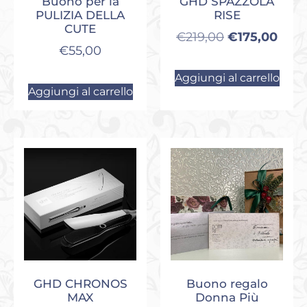
Buono per la
GHD SPAZZOLA
PULIZIA DELLA
RISE
CUTE
€
219,00
€
175,00
€
55,00
Aggiungi al carrello
Aggiungi al carrello
GHD CHRONOS
Buono regalo
MAX
Donna Più