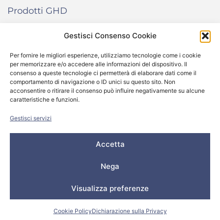
Prodotti GHD
Gestisci Consenso Cookie
INFORMAZIONI
Per fornire le migliori esperienze, utilizziamo tecnologie come i cookie
per memorizzare e/o accedere alle informazioni del dispositivo. Il
Termini e condizioni di vendita
consenso a queste tecnologie ci permetterà di elaborare dati come il
comportamento di navigazione o ID unici su questo sito. Non
Cookie Policy
acconsentire o ritirare il consenso può influire negativamente su alcune
caratteristiche e funzioni.
Come funziona “Your Color Kit”
Gestisci servizi
Accetta
© 2024 All rights reserved – Salone Donna Più Srl -
P.IVA/C.F. 04437070248 – REA VI 404123 – Capitale
Nega
Sociale € 20.000,00
Privacy Policy
–
Cookie Policy
Visualizza preferenze
Cookie Policy
Dichiarazione sulla Privacy