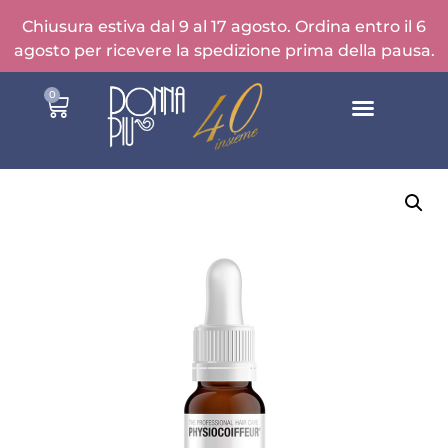
Chiusura estiva dal 9 al 17 agosto. Ordina entro il 6
agosto per ricevere la spedizione prima della pausa.
0