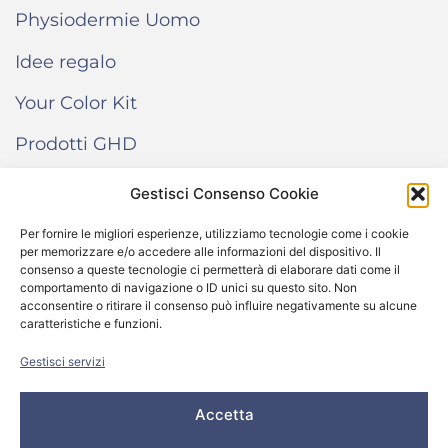
Physiodermie Uomo
Idee regalo
Your Color Kit
Prodotti GHD
Gestisci Consenso Cookie
INFORMAZIONI
Per fornire le migliori esperienze, utilizziamo tecnologie come i cookie
per memorizzare e/o accedere alle informazioni del dispositivo. Il
Termini e condizioni di vendita
consenso a queste tecnologie ci permetterà di elaborare dati come il
comportamento di navigazione o ID unici su questo sito. Non
Cookie Policy
acconsentire o ritirare il consenso può influire negativamente su alcune
caratteristiche e funzioni.
Come funziona “Your Color Kit”
Gestisci servizi
Accetta
© 2024 All rights reserved – Salone Donna Più Srl -