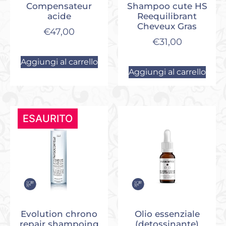
Compensateur
Shampoo cute HS
acide
Reequilibrant
Cheveux Gras
€
47,00
€
31,00
Aggiungi al carrello
Aggiungi al carrello
ESAURITO
Evolution chrono
Olio essenziale
repair shampoing
(detossinante)