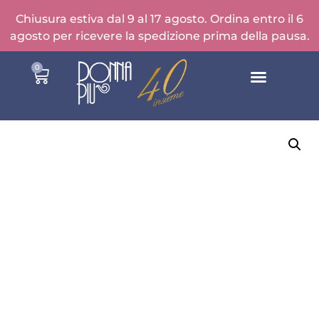
Chiusura estiva dal 9 al 17 agosto. Ordina entro il 6
agosto per ricevere la spedizione prima della pausa.
0