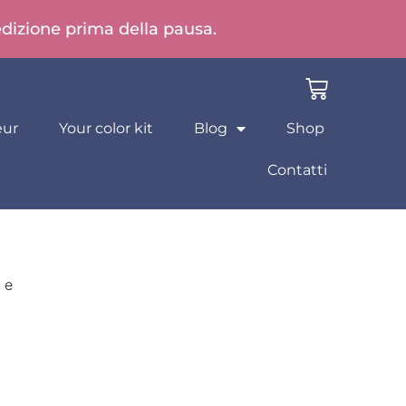
pedizione prima della pausa.
eur
Your color kit
Blog
Shop
Contatti
 e