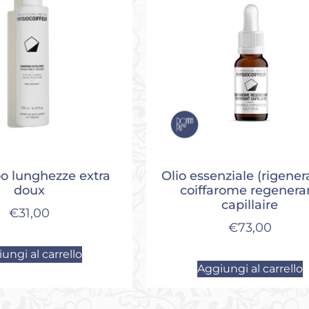
 lunghezze extra
Olio essenziale (rigener
doux
coiffarome regenera
capillaire
€
31,00
€
73,00
ungi al carrello
Aggiungi al carrello