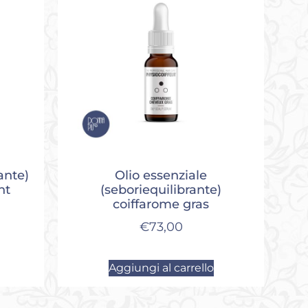
ante)
Olio essenziale
nt
(seboriequilibrante)
coiffarome gras
€
73,00
Aggiungi al carrello