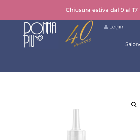
Chiusura estiva dal 9 al 17
Login
Salon