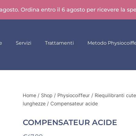
 agosto. Ordina entro il 6 agosto per ricevere la s
e
Servizi
Trattamenti
Metodo Physiocoiff
Home
/
Shop
/
Physiocoiffeur
/
Riequilibranti cute
lunghezze
/ Compensateur acide
COMPENSATEUR ACIDE