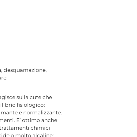
va, desquamazione,
ure.
agisce sulla cute che
librio fisiologico;
calmante e normalizzante.
samenti. E’ ottimo anche
i trattamenti chimici
cide o molto alcaline;