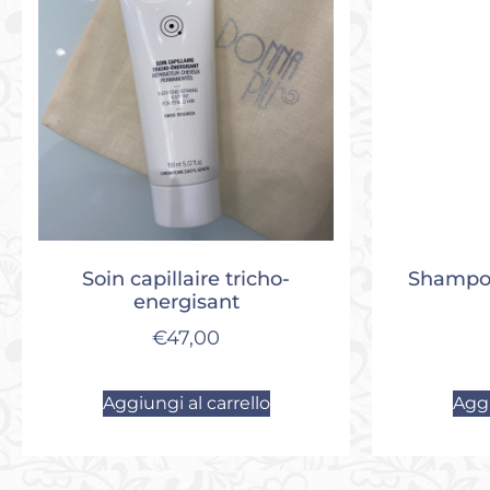
Soin capillaire tricho-
Shampoo
energisant
€
47,00
Aggiungi al carrello
Aggi