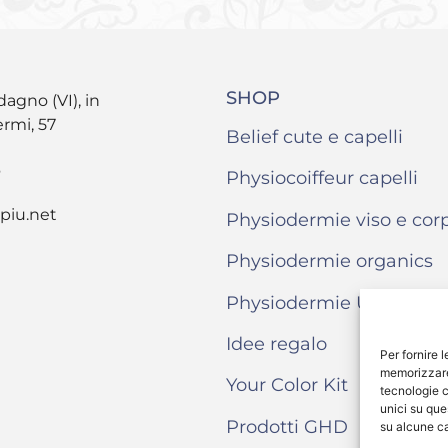
SHOP
dagno (VI), in
ermi, 57
Belief cute e capelli
6
Physiocoiffeur capelli
piu.net
Physiodermie viso e cor
Physiodermie organics
Physiodermie Uomo
Idee regalo
Per fornire 
memorizzare 
Your Color Kit
tecnologie c
unici su que
Prodotti GHD
su alcune ca