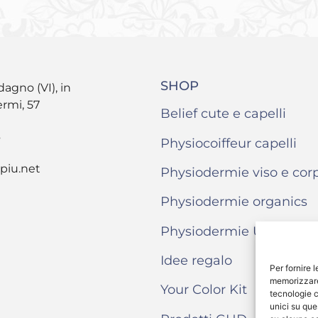
SHOP
dagno (VI), in
ermi, 57
Belief cute e capelli
6
Physiocoiffeur capelli
piu.net
Physiodermie viso e cor
Physiodermie organics
Physiodermie Uomo
Idee regalo
Per fornire 
memorizzare 
Your Color Kit
tecnologie c
unici su que