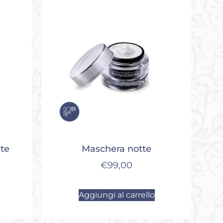
nte
Maschera notte
€
99,00
Aggiungi al carrello