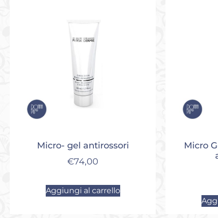
Micro- gel antirossori
Micro G
€
74,00
Aggiungi al carrello
Aggi