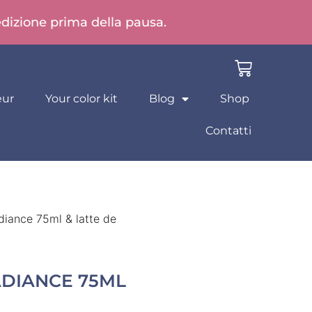
pedizione prima della pausa.
eur
Your color kit
Blog
Shop
Contatti
iance 75ml & latte de
DIANCE 75ML