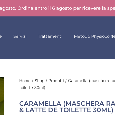
 agosto. Ordina entro il 6 agosto per ricevere la s
e
Servizi
Trattamenti
Metodo Physiocoiff
Home
/
Shop
/
Prodotti
/ Caramella (maschera rad
toilette 30ml)
CARAMELLA (MASCHERA RA
& LATTE DE TOILETTE 30ML)