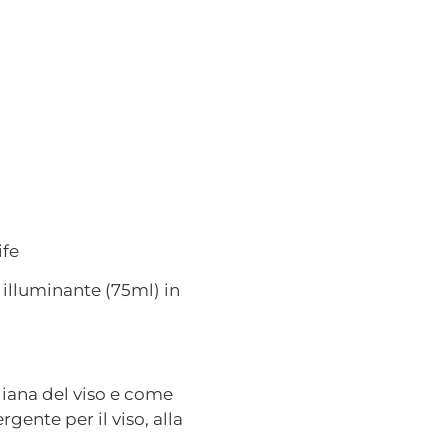
ife
illuminante (75ml) in
diana del viso e come
gente per il viso, alla