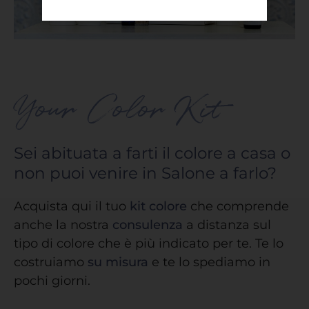
Your Color Kit
Sei abituata a farti il colore a casa o
non puoi venire in Salone a farlo?
Acquista qui il tuo
kit colore
che comprende
anche la nostra
consulenza
a distanza sul
tipo di colore che è più indicato per te. Te lo
costruiamo
su misura
e te lo spediamo in
pochi giorni.