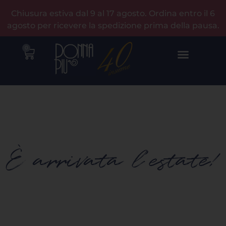
Chiusura estiva dal 9 al 17 agosto. Ordina entro il 6
agosto per ricevere la spedizione prima della pausa.
0
È arrivata l'estate!