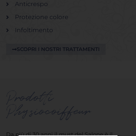
Anticrespo
Protezione colore
Infoltimento
SCOPRI I NOSTRI TRATTAMENTI
Prodotti
Physiocoiffeur
Da più di 30 anni il must del Salone è il