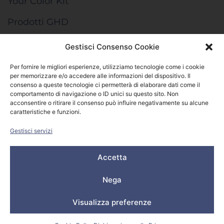
Your Color Kit
Prodotti GHD
Gestisci Consenso Cookie
INFORMAZIONI
Per fornire le migliori esperienze, utilizziamo tecnologie come i cookie
per memorizzare e/o accedere alle informazioni del dispositivo. Il
Termini e condizioni di vendita
consenso a queste tecnologie ci permetterà di elaborare dati come il
comportamento di navigazione o ID unici su questo sito. Non
Cookie Policy
acconsentire o ritirare il consenso può influire negativamente su alcune
caratteristiche e funzioni.
Come funziona “Your Color Kit”
Gestisci servizi
Accetta
© 2024 All rights reserved – Salone Donna Più Srl -
P.IVA/C.F. 04437070248 – REA VI 404123 – Capitale
Nega
Sociale € 20.000,00
Privacy Policy
–
Cookie Policy
Visualizza preferenze