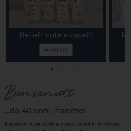
Belief+ cute e capelli
Ph
Acquista
Benvenuti
...da 40 anni insieme!
Bellezza, cura di sè e convivialità si fondono