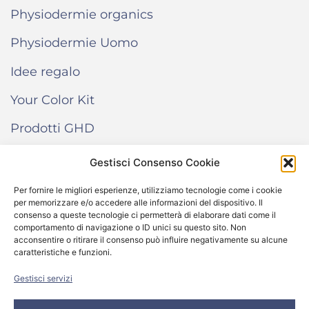
Physiodermie organics
Physiodermie Uomo
Idee regalo
Your Color Kit
Prodotti GHD
Gestisci Consenso Cookie
INFORMAZIONI
Per fornire le migliori esperienze, utilizziamo tecnologie come i cookie
per memorizzare e/o accedere alle informazioni del dispositivo. Il
Termini e condizioni di vendita
consenso a queste tecnologie ci permetterà di elaborare dati come il
comportamento di navigazione o ID unici su questo sito. Non
Cookie Policy
acconsentire o ritirare il consenso può influire negativamente su alcune
caratteristiche e funzioni.
Come funziona “Your Color Kit”
Gestisci servizi